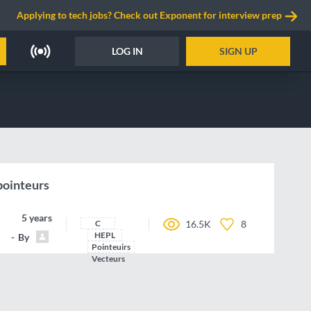
Applying to tech jobs? Check out Exponent for interview prep
LOG IN
SIGN UP
 pointeurs
5 years ago
C
16.5K
8
HEPL
By
Pedro77
Pointeuirs
Vecteurs