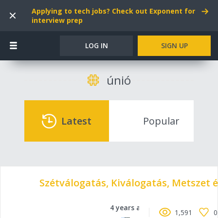
Applying to tech jobs? Check out Exponent for
interview prep
LOG IN
SIGN UP
únió
Latest
Popular
Szétválogatás, Kiválogatás, Metszet 
4 years ago
1,591
0