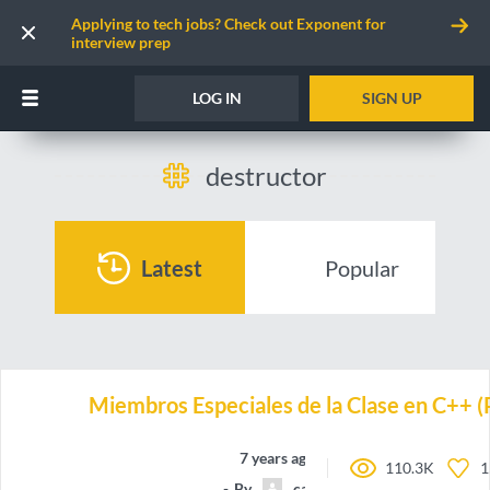
Applying to tech jobs? Check out Exponent for
interview prep
LOG IN
SIGN UP
destructor
Latest
Popular
Miembros Especiales de la Clase en C++ (
7 years ago
110.3K
1
By
camilocorreaUdeA