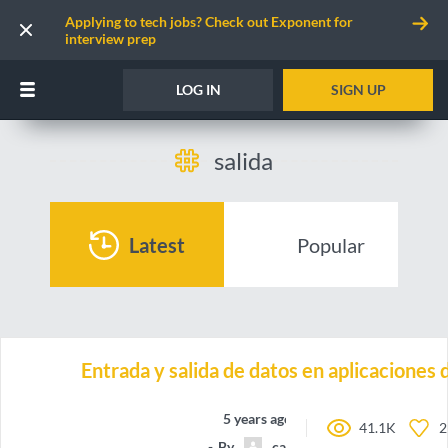
Applying to tech jobs? Check out Exponent for
interview prep
LOG IN
SIGN UP
salida
Latest
Popular
Entrada y salida de datos en aplicaciones
5 years ago
41.1K
2
By
camilocorreaUdeA