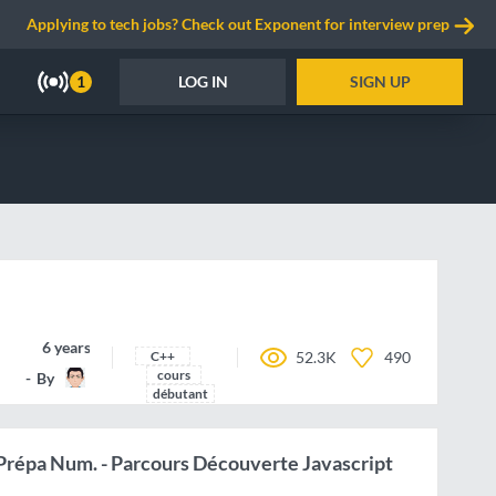
Applying to tech jobs? Check out Exponent for interview prep
LOG IN
SIGN UP
1
6 years ago
C++
52.3K
490
cours
By
yantra
débutant
répa Num. - Parcours Découverte Javascript