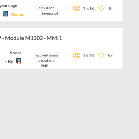
years ago
débutant
15.4K
48
Javascript
RenaudC-LADAPT
P - Module M1202 - MMI1
6 years ago
apprentissage
18.1K
57
débutant
By
Jaze
PHP