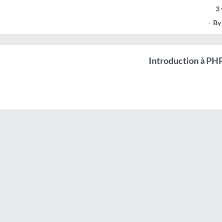
3 
By
Introduction à PH