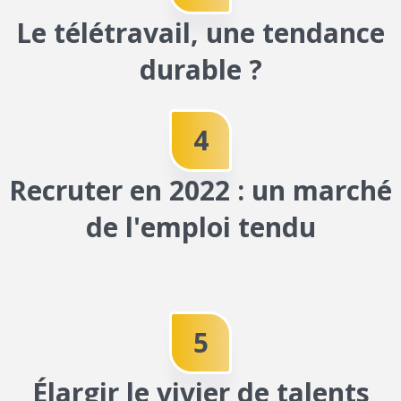
O
Le télétravail, une tendance
D
durable ?
I
4
N
G
Recruter en 2022 : un marché
de l'emploi tendu
A
M
E
5
&
Élargir le vivier de talents