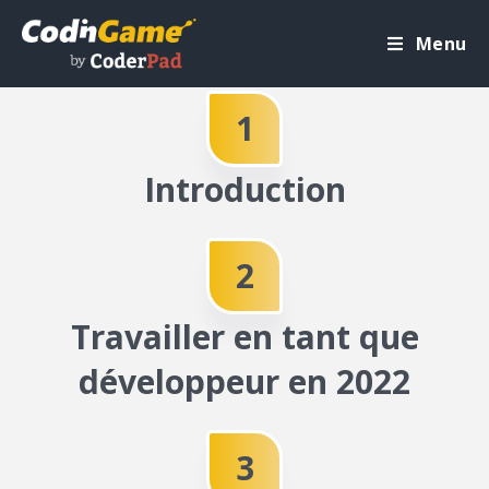
Menu
E
N
1
Q
Introduction
U
Ê
2
T
Travailler en tant que
E
développeur en 2022
C
3