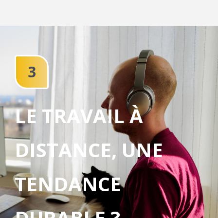
3
LE TRAVAIL À
DISTANCE, UNE
TENDANCE
DURABLE ?