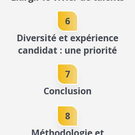
C
O
6
D
Diversité et expérience
E
candidat : une priorité
R
P
7
A
Conclusion
D
S
8
U
Méthodologie et