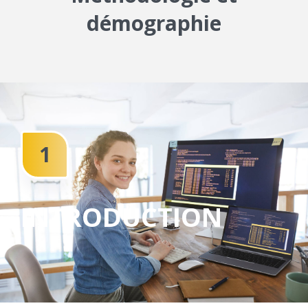
R
démographie
L
E
R
E
1
C
R
INTRODUCTION
U
T
E